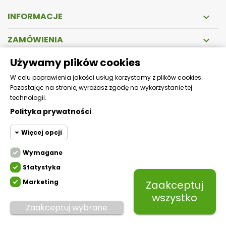
INFORMACJE

ZAMÓWIENIA

Używamy plików cookies
DOSTAWA
W celu poprawienia jakości usług korzystamy z plików cookies.
Pozostając na stronie, wyrażasz zgodę na wykorzystanie tej
Zapewniamy szybką i bezpieczną wysyłkę!
technologii.
Polityka prywatności
Więcej opcji
Wymagane
Cookie funkcjonalne
Wymagane
Statystyka
Wymagane pliki cookie oraz
cookie HttpOnly. Pliki cookie
Marketing
Zaakceptuj
Cookie
wymagane do przeglądania
statystyczne
Mikfol.
Created by white-pr.com
wszystko
witryny i korzystania z jej
Zaakceptuj wybrane
podstawowych funkcji. Te pliki
Cookie
cookie są wymagane do
marketingowe