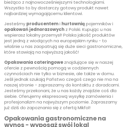
bieżąco z najnowocześniejszymi technologiami.
Wszystko to by dostarczy gotowy produkt nawet
najbardziej wymagającemu klientowi.
Jesteśmy
producentem
i
hurtownią
pojemników i
opakowań jednorazowych
z Polski. Kupując u nas
wspierasz lokalny przemysł! Polska jakość produktów
jest jedną z wiodących na europejskim rynku - to
właśnie u nas zaopatrują się duże sieci gastronomiczne,
które stawiają na najwyższą jakość!
Opakowania cateringowe
znajdujące się w naszej
ofercie z pewnością pomogą w codziennych
czynnościach nie tylko w biznesie, ale także w domu.
Jeśli jednak szukają Państwo czegoś czego nie ma na
naszej stronie - zapraszamy do kontaktu z doradcami.
Jesteśmy przekonani, że u nas każdy znajdzie coś dla
siebie. Oferujemy ekspresową wysyłkę zamówienia i
profesjonalizm na najwyższym poziomie. Zapraszamy
już dziś do zapoznania się z ofertą Mikfol!
Opakowania gastronomiczne na
wynos - wyposaż swój lokal