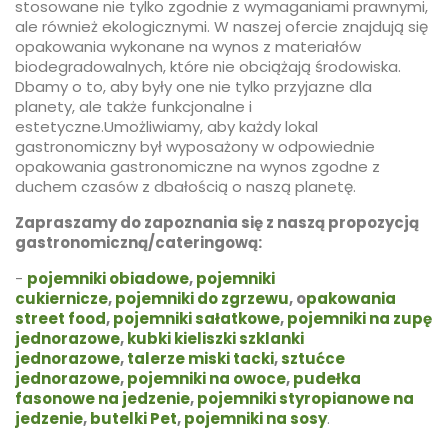
stosowane nie tylko zgodnie z wymaganiami prawnymi,
ale również ekologicznymi. W naszej ofercie znajdują się
opakowania wykonane na wynos z materiałów
biodegradowalnych, które nie obciążają środowiska.
Dbamy o to, aby były one nie tylko przyjazne dla
planety, ale także funkcjonalne i
estetyczne.Umożliwiamy, aby każdy lokal
gastronomiczny był wyposażony w odpowiednie
opakowania gastronomiczne na wynos zgodne z
duchem czasów z dbałością o naszą planetę.
Zapraszamy do zapoznania się z naszą propozycją
gastronomiczną/cateringową:
-
pojemniki obiadowe
,
pojemniki
cukiernicze
,
pojemniki do zgrzewu
, o
pakowania
street food
,
pojemniki sałatkowe
,
pojemniki na zupę
jednorazowe
,
kubki kieliszki szklanki
jednorazowe
,
talerze miski tacki
,
sztućce
jednorazowe
,
pojemniki na owoce
,
pudełka
fasonowe na jedzenie
,
pojemniki styropianowe na
jedzenie
,
butelki Pet
,
pojemniki na sosy
.