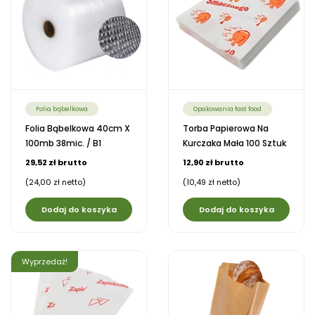
Folia bąbelkowa
Opakowania fast food
Folia Bąbelkowa 40cm X
Torba Papierowa Na
100mb 38mic. / B1
Kurczaka Mała 100 Sztuk
29,52 zł brutto
12,90 zł brutto
(24,00 zł netto)
(10,49 zł netto)
Dodaj do koszyka
Dodaj do koszyka
Wyprzedaż!