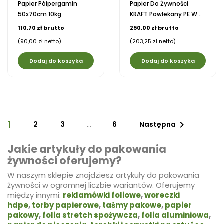
Papier Półpergamin
Papier Do Żywności
50x70cm 10kg
KRAFT Powlekany PE W...
110,70 zł brutto
250,00 zł brutto
(90,00 zł netto)
(203,25 zł netto)
Dodaj do koszyka
Dodaj do koszyka
1

2
3
…
6
Następna
Jakie artykuły do pakowania
żywności oferujemy?
W naszym sklepie znajdziesz artykuły do pakowania
żywności w ogromnej liczbie wariantów. Oferujemy
między innymi:
reklamówki foliowe
,
woreczki
hdpe
,
torby papierowe
,
taśmy pakowe
,
papier
pakowy
,
folia stretch spożywcza
,
folia aluminiowa
,