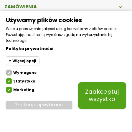
ZAMÓWIENIA

Używamy plików cookies
DOSTAWA
W celu poprawienia jakości usług korzystamy z plików cookies.
Pozostając na stronie, wyrażasz zgodę na wykorzystanie tej
Zapewniamy szybką i bezpieczną wysyłkę!
technologii.
Polityka prywatności
Więcej opcji
Wymagane
Cookie funkcjonalne
Wymagane
Statystyka
Wymagane pliki cookie oraz
cookie HttpOnly. Pliki cookie
Marketing
Zaakceptuj
Cookie
wymagane do przeglądania
statystyczne
Mikfol.
Created by white-pr.com
wszystko
witryny i korzystania z jej
Zaakceptuj wybrane
podstawowych funkcji. Te pliki
Cookie
cookie są wymagane do
marketingowe
prawidłowego działania witryny.
Inne pliki
Wymagany plik
Prestashop