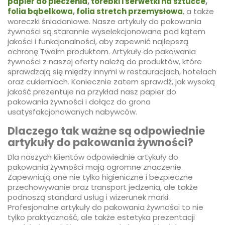
papier do pieczenia
,
torebki i serwetki na sztućce
,
folia bąbelkowa
,
folia stretch przemysłowa
, a także
woreczki śniadaniowe. Nasze artykuły do pakowania
żywności są starannie wyselekcjonowane pod kątem
jakości i funkcjonalności, aby zapewnić najlepszą
ochronę Twoim produktom. Artykuły do pakowania
żywności z naszej oferty należą do produktów, które
sprawdzają się między innymi w restauracjach, hotelach
oraz cukierniach. Koniecznie zatem sprawdź, jak wysoką
jakość prezentuje na przykład nasz papier do
pakowania żywności i dołącz do grona
usatysfakcjonowanych nabywców.
Dlaczego tak ważne są odpowiednie
artykuły do pakowania żywności?
Dla naszych klientów odpowiednie artykuły do
pakowania żywności mają ogromne znaczenie.
Zapewniają one nie tylko higieniczne i bezpieczne
przechowywanie oraz transport jedzenia, ale także
podnoszą standard usług i wizerunek marki.
Profesjonalne artykuły do pakowania żywności to nie
tylko praktyczność, ale także estetyka prezentacji