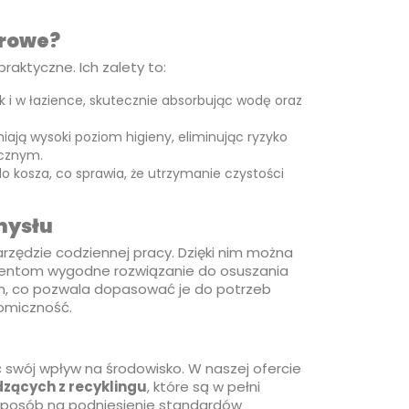
erowe?
praktyczne. Ich zalety to:
k i w łazience, skutecznie absorbując wodę oraz
ają wysoki poziom higieny, eliminując ryzyko
icznym.
o kosza, co sprawia, że utrzymanie czystości
mysłu
rzędzie codziennej pracy. Dzięki nim można
klientom wygodne rozwiązanie do osuszania
ch, co pozwala dopasować je do potrzeb
nomiczność.
ć swój wpływ na środowisko. W naszej ofercie
zących z recyklingu
, które są w pełni
sposób na podniesienie standardów