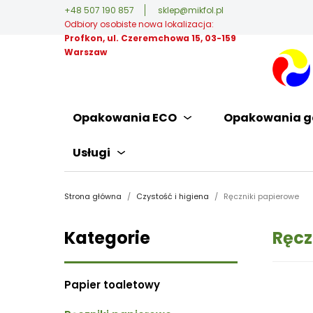
+48 507 190 857
sklep@mikfol.pl
Odbiory osobiste nowa lokalizacja:
Profkon, ul. Czeremchowa 15, 03-159
Warszaw
Opakowania ECO
Opakowania g
Usługi
Strona główna
Czystość i higiena
Ręczniki papierowe
Kategorie
Ręcz
Papier toaletowy