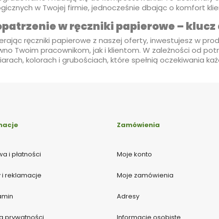
gicznych w Twojej firmie, jednocześnie dbając o komfort kli
patrzenie w ręczniki papierowe – klucz
rając ręczniki papierowe z naszej oferty, inwestujesz w prod
wno Twoim pracownikom, jak i klientom. W zależności od pot
arach, kolorach i grubościach, które spełnią oczekiwania każ
macje
Zamówienia
a i płatności
Moje konto
 i reklamacje
Moje zamówienia
amin
Adresy
ka prywatności
Informacje osobiste