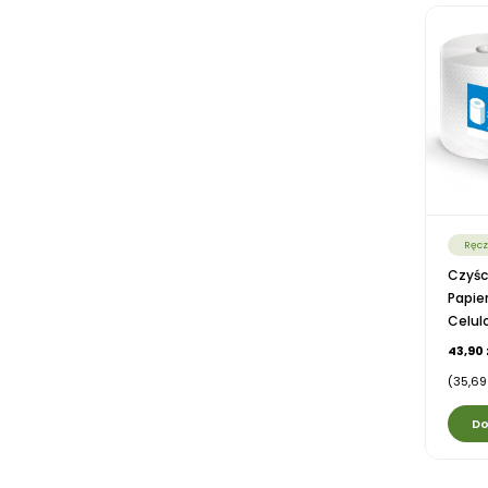
Ręcz
Czyśc
Papie
Celulo
43,90 
(35,69 
Do