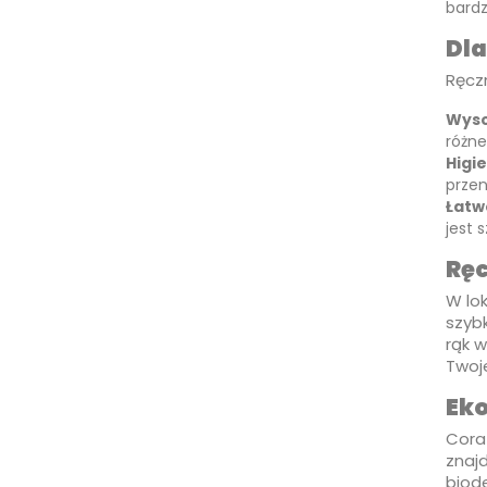
bardz
Dla
Ręczn
Wyso
różne
Higi
przen
Łatwo
jest 
Ręc
W lo
szyb
rąk 
Twoj
Eko
Coraz
znaj
biod