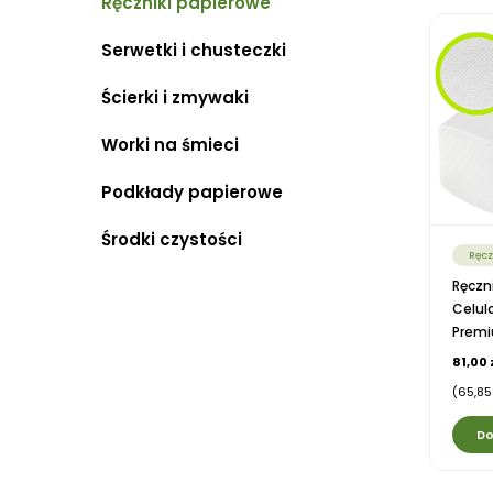
Ręczniki papierowe
Serwetki i chusteczki
Ścierki i zmywaki
Worki na śmieci
Podkłady papierowe
Środki czystości
Ręcz
Ręczn
Celul
Premi
81,00 
(65,85 
Do