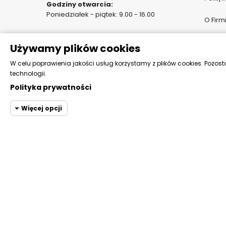
Godziny otwarcia:
Poniedziałek - piątek: 9.00 - 16.00
O Firm
Pomoc 
Używamy plików cookies
Katalo
W celu poprawienia jakości usług korzystamy z plików cookies. Pozost
technologii.
Polityka prywatności
Więcej opcji
Cookie funkcjona
Wymagane
Wymagane pliki cookie or
do przeglądania witryny i
Cookie statystyczne
pliki cookie są wymagane
Cookie
Wymagany 
Prestashop
marketingowe
Se
Php session cookie
Inne pliki Cookie
Moduł m
Megacookies