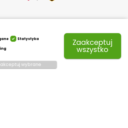
gane
Statystyka
Zaakceptuj
wszystko
ing
akceptuj wybrane