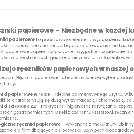
zniki papierowe – Niezbędne w każdej ku
niki papierowe
to podstawowy element wyposażenia każdego
ości i higieny. Niezależnie od tego, czy prowadzisz restauracj
iki papierowe zapewniają szybkie i wygodne rozwiązanie do 
tości w przestrzeniach gastronomicznych oraz łazienkowych
zaje ręczników papierowych w naszej o
tegorii „Ręczniki papierowe” oferujemy szeroki wybór produ
j firmy:
niki papierowe w rolce
– Idealne do intensywnego użytku, w ku
iki te charakteryzują się dużą wytrzymałością i chłonnością, co u
niki składane ZZ
– Praktyczne i higieniczne rozwiązanie, częst
czach gastronomicznych. Dzięki złożonemu kształtowi, ręczniki te
omiczne.
ogiczne ręczniki papierowe
– Wykonane z makulatury lub inny
ązanie dla firm dbających o środowisko. Są w pełni biodegradowa