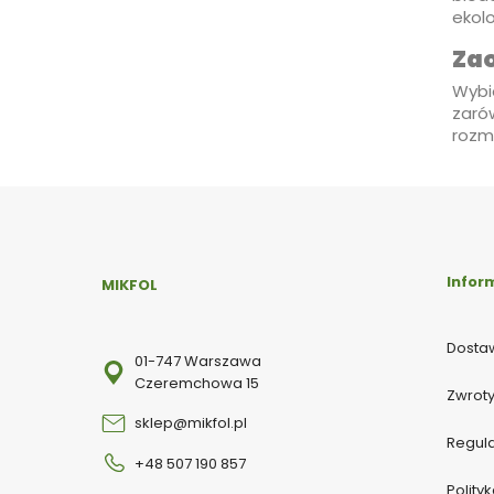
ekolo
Zao
Wybie
zaró
rozmi
Infor
MIKFOL
Dostaw
01-747 Warszawa
Czeremchowa 15
Zwroty
sklep@mikfol.pl
Regul
+48 507 190 857
Polity