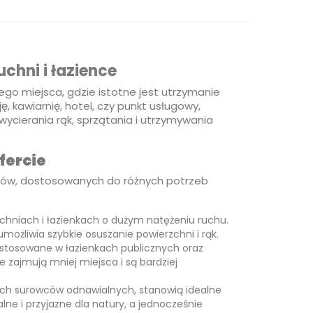
chni i łazience
 miejsca, gdzie istotne jest utrzymanie
ę, kawiarnię, hotel, czy punkt usługowy,
wycierania rąk, sprzątania i utrzymywania
.
fercie
któw, dostosowanych do różnych potrzeb
chniach i łazienkach o dużym natężeniu ruchu.
możliwia szybkie osuszanie powierzchni i rąk.
o stosowane w łazienkach publicznych oraz
 zajmują mniej miejsca i są bardziej
ch surowców odnawialnych, stanowią idealne
lne i przyjazne dla natury, a jednocześnie