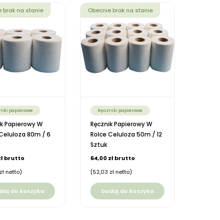
 brak na stanie
Obecnie brak na stanie
niki papierowe
Ręczniki papierowe
ik Papierowy W
Ręcznik Papierowy W
Celuloza 80m / 6
Rolce Celuloza 50m / 12
Sztuk
zł brutto
64,00 zł brutto
zł netto)
(52,03 zł netto)
daj do koszyka
Dodaj do koszyka