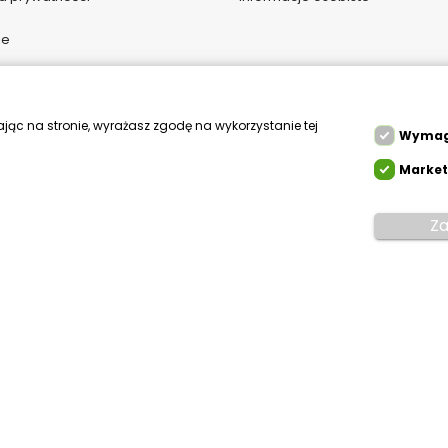
ie
i kontakt
gi do pobrania
ając na stronie, wyrażasz zgodę na wykorzystanie tej
Wyma
Market
Za
Mikfol.
Created by white-pr.com
lne
az cookie HttpOnly. Pliki cookie wymagane
 korzystania z jej podstawowych funkcji. Te
 do prawidłowego działania witryny.
plik cookie Prestashop.
syjny plik cookie. Wymagany.
enedżera plików cookies dla prestashop. Wymagane