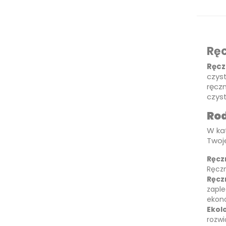
Ręc
Ręcz
czyst
ręczn
czys
Rod
W ka
Twoje
Ręcz
Ręczn
Ręcz
zaple
ekon
Ekol
rozwi