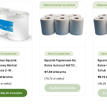
Obecnie brak na stanie
Obecnie
niki papierowe
Ręczniki papierowe
Ręcz
iwo Ręcznik
Ręcznik Papierowe Na
Ręczn
rowy Mistral
Rolce Autocut MATIC...
Rolce 
za 2-W...
Sztuk
87,00 zł brutto
zł brutto
55,70 
(70,73 zł netto)
zł netto)
(45,28 
Dodaj do koszyka
daj do koszyka
Do