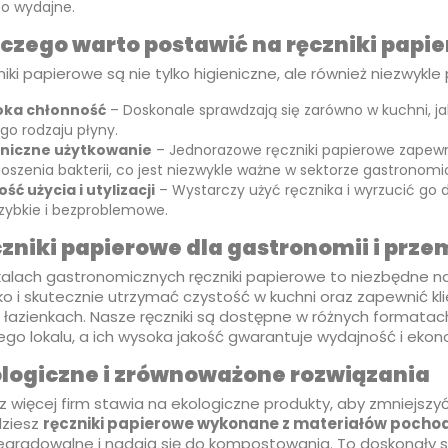
o wydajne.
czego warto postawić na ręczniki papi
iki papierowe są nie tylko higieniczne, ale również niezwykle 
ka chłonność
– Doskonale sprawdzają się zarówno w kuchni, ja
go rodzaju płyny.
eniczne użytkowanie
– Jednorazowe ręczniki papierowe zapewni
oszenia bakterii, co jest niezwykle ważne w sektorze gastronom
ść użycia i utylizacji
– Wystarczy użyć ręcznika i wyrzucić go d
szybkie i bezproblemowe.
zniki papierowe dla gastronomii i prze
kalach gastronomicznych ręczniki papierowe to niezbędne na
ko i skutecznie utrzymać czystość w kuchni oraz zapewnić 
w łazienkach. Nasze ręczniki są dostępne w różnych formata
ego lokalu, a ich wysoka jakość gwarantuje wydajność i eko
logiczne i zrównoważone rozwiązania
 więcej firm stawia na ekologiczne produkty, aby zmniejszy
dziesz
ręczniki papierowe wykonane z materiałów pochod
egradowalne i nadają się do kompostowania. To doskonały 