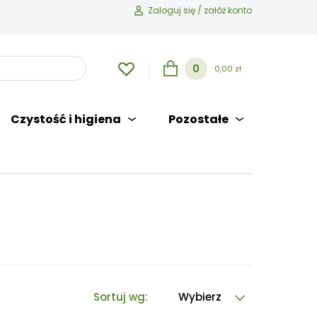
Zaloguj się / załóż konto
0
0,00 zł
Czystość i higiena
Pozostałe
Sortuj wg:
Wybierz