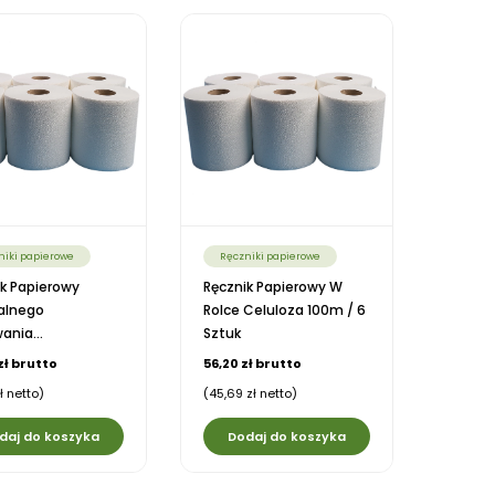
niki papierowe
Ręczniki papierowe
k Papierowy
Ręcznik Papierowy W
alnego
Rolce Celuloza 100m / 6
nia...
Sztuk
zł brutto
56,20 zł brutto
zł netto)
(45,69 zł netto)
daj do koszyka
Dodaj do koszyka