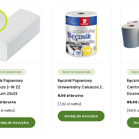
niki papierowe
Ręczniki papierowe
Ręcz
ik Papierowy
Ręcznik Papierowy
Ręczni
oza 2-W ZZ
Uniwersalny Celuloza 2...
Centr
um 23x23
Dozowa
9,00 zł brutto
zł brutto
85,00 
(7,32 zł netto)
zł netto)
(69,11 
Dodaj do koszyka
daj do koszyka
Do