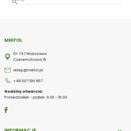
search
MIKFOL
01-747 Warszawa
Czeremchowa 15
sklep@mikfol.pl
+48 507 190 857
Godziny otwarcia:
Poniedziałek - piątek: 9.00 - 16.00
INFORMACJE
