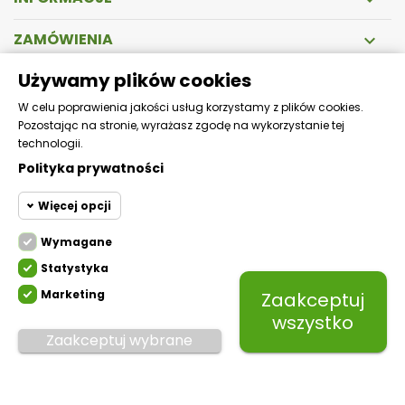
ZAMÓWIENIA

Używamy plików cookies
DOSTAWA
W celu poprawienia jakości usług korzystamy z plików cookies.
Pozostając na stronie, wyrażasz zgodę na wykorzystanie tej
Zapewniamy szybką i bezpieczną wysyłkę!
technologii.
Polityka prywatności
Więcej opcji
Wymagane
Cookie funkcjonalne
Wymagane
Statystyka
Wymagane pliki cookie oraz
cookie HttpOnly. Pliki cookie
Marketing
Zaakceptuj
Cookie
wymagane do przeglądania
statystyczne
Mikfol.
Created by white-pr.com
wszystko
witryny i korzystania z jej
Zaakceptuj wybrane
podstawowych funkcji. Te pliki
Cookie
cookie są wymagane do
marketingowe
prawidłowego działania witryny.