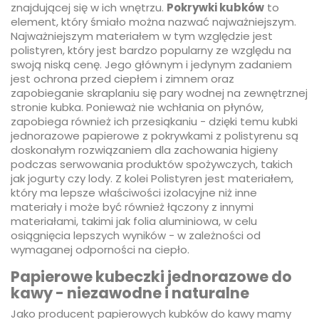
znajdującej się w ich wnętrzu.
Pokrywki kubków
to
element, który śmiało można nazwać najważniejszym.
Najważniejszym materiałem w tym względzie jest
polistyren, który jest bardzo popularny ze względu na
swoją niską cenę. Jego głównym i jedynym zadaniem
jest ochrona przed ciepłem i zimnem oraz
zapobieganie skraplaniu się pary wodnej na zewnętrznej
stronie kubka. Ponieważ nie wchłania on płynów,
zapobiega również ich przesiąkaniu - dzięki temu kubki
jednorazowe papierowe z pokrywkami z polistyrenu są
doskonałym rozwiązaniem dla zachowania higieny
podczas serwowania produktów spożywczych, takich
jak jogurty czy lody. Z kolei Polistyren jest materiałem,
który ma lepsze właściwości izolacyjne niż inne
materiały i może być również łączony z innymi
materiałami, takimi jak folia aluminiowa, w celu
osiągnięcia lepszych wyników - w zależności od
wymaganej odporności na ciepło.
Papierowe kubeczki jednorazowe do
kawy - niezawodne i naturalne
Jako producent papierowych kubków do kawy mamy