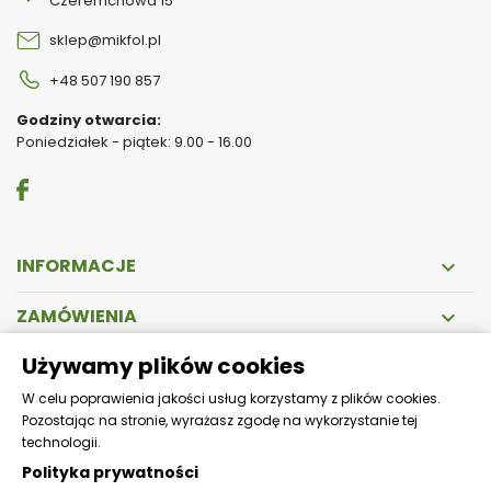
Czeremchowa 15
sklep@mikfol.pl
+48 507 190 857
Godziny otwarcia:
Poniedziałek - piątek: 9.00 - 16.00
INFORMACJE

ZAMÓWIENIA

Używamy plików cookies
DOSTAWA
W celu poprawienia jakości usług korzystamy z plików cookies.
Pozostając na stronie, wyrażasz zgodę na wykorzystanie tej
Zapewniamy szybką i bezpieczną wysyłkę!
technologii.
Polityka prywatności