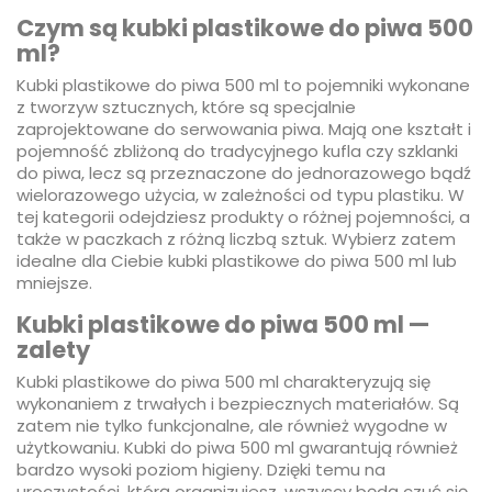
Czym są kubki plastikowe do piwa 500
ml?
Kubki plastikowe do piwa 500 ml to pojemniki wykonane
z tworzyw sztucznych, które są specjalnie
zaprojektowane do serwowania piwa. Mają one kształt i
pojemność zbliżoną do tradycyjnego kufla czy szklanki
do piwa, lecz są przeznaczone do jednorazowego bądź
wielorazowego użycia, w zależności od typu plastiku. W
tej kategorii odejdziesz produkty o różnej pojemności, a
także w paczkach z różną liczbą sztuk. Wybierz zatem
idealne dla Ciebie kubki plastikowe do piwa 500 ml lub
mniejsze.
Kubki plastikowe do piwa 500 ml —
zalety
Kubki plastikowe do piwa 500 ml charakteryzują się
wykonaniem z trwałych i bezpiecznych materiałów. Są
zatem nie tylko funkcjonalne, ale również wygodne w
użytkowaniu. Kubki do piwa 500 ml gwarantują również
bardzo wysoki poziom higieny. Dzięki temu na
uroczystości, którą organizujesz, wszyscy będą czuć się