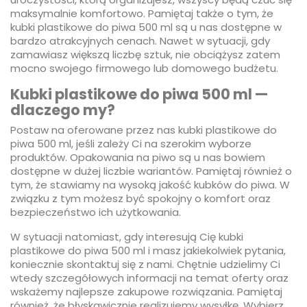
maksymalnie komfortowo. Pamiętaj także o tym, że
kubki plastikowe do piwa 500 ml są u nas dostępne w
bardzo atrakcyjnych cenach. Nawet w sytuacji, gdy
zamawiasz większą liczbę sztuk, nie obciążysz zatem
mocno swojego firmowego lub domowego budżetu.
Kubki plastikowe do piwa 500 ml —
dlaczego my?
Postaw na oferowane przez nas kubki plastikowe do
piwa 500 ml, jeśli zależy Ci na szerokim wyborze
produktów. Opakowania na piwo są u nas bowiem
dostępne w dużej liczbie wariantów. Pamiętaj również o
tym, że stawiamy na wysoką jakość kubków do piwa. W
związku z tym możesz być spokojny o komfort oraz
bezpieczeństwo ich użytkowania.
W sytuacji natomiast, gdy interesują Cię kubki
plastikowe do piwa 500 ml i masz jakiekolwiek pytania,
koniecznie skontaktuj się z nami. Chętnie udzielimy Ci
wtedy szczegółowych informacji na temat oferty oraz
wskażemy najlepsze zakupowe rozwiązania. Pamiętaj
również, że błyskawicznie realizujemy wysyłkę. Wybierz