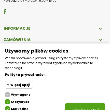
Poniedziałek - piątek: 9.00 - 16.00
INFORMACJE

ZAMÓWIENIA

Używamy plików cookies
DOSTAWA
W celu poprawienia jakości usług korzystamy z plików cookies.
Pozostając na stronie, wyrażasz zgodę na wykorzystanie tej
Zapewniamy szybką i bezpieczną wysyłkę!
technologii.
Polityka prywatności
Więcej opcji
Wymagane
Cookie funkcjonalne
Wymagane
Statystyka
Wymagane pliki cookie oraz
cookie HttpOnly. Pliki cookie
Marketing
Cookie