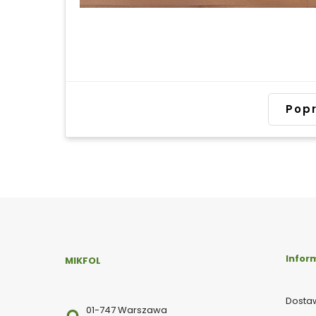
Popr
Infor
MIKFOL
Dostaw
01-747 Warszawa