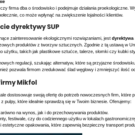
nie
 czy firma dba o środowisko i podejmuje działania proekologiczne. W
łecznie, co może wpłynąć na zwiększenie lojalności klientów.
cie dyrektywy SUP
ące zainteresowanie ekologicznymi rozwiązaniami, jest 
dyrektywa 
owych produktów z tworzyw sztucznych. Zgodnie z tą ustawą w Unii
użytku, takich jak plastikowe sztućce, talerze, słomki czy kubki st
nowych regulacji, szukając alternatyw, które są przyjazne środowisk
ównież pozwala firmom zredukować ślad węglowy i zmniejszyć ilość
firmy Mikfol
le dostosowuje swoją ofertę do potrzeb nowoczesnych firm, które p
 pulpy, które idealnie sprawdzą się w Twoim biznesie. Oferujemy:
, zarówno na wynos, jak i do przechowywania produktów.
nty, festiwale, czy do codziennego użytku w lokalach gastronomiczn
 i estetyczne opakowania, które zapewnią bezpieczny transport prod