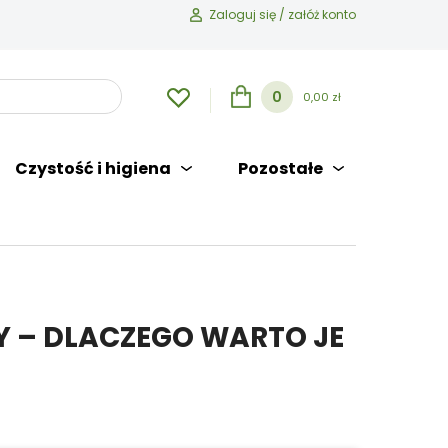
Zaloguj się / załóż konto
0
0,00 zł
Czystość i higiena
Pozostałe
Y – DLACZEGO WARTO JE