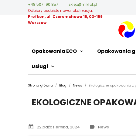
+48 507 190 857
sklep@mikfol.pl
Odbiory osobiste nowa lokalizacja:
Profkon, ul. Czeremchowa 15, 03-159
Warszaw
Opakowania ECO
Opakowania g
Usługi
Strona główna
Blog
News
Ekologiczne opakowania z p
EKOLOGICZNE OPAKOWAN
today
label
22 października, 2024
News