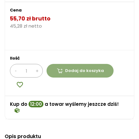
Cena
55,70 zł brutto
45,28 zł netto
Ilość
Dodaj do koszyka
favorite_border
Kup do
12:00
a towar wyślemy jeszcze dziś!
Opis produktu