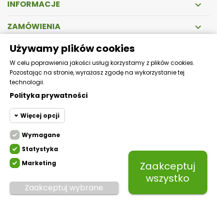
INFORMACJE

ZAMÓWIENIA

Używamy plików cookies
DOSTAWA
W celu poprawienia jakości usług korzystamy z plików cookies.
Pozostając na stronie, wyrażasz zgodę na wykorzystanie tej
Zapewniamy szybką i bezpieczną wysyłkę!
technologii.
Polityka prywatności
Więcej opcji
Wymagane
Cookie funkcjonalne
Wymagane
Statystyka
Wymagane pliki cookie oraz
cookie HttpOnly. Pliki cookie
Marketing
Zaakceptuj
Cookie
wymagane do przeglądania
statystyczne
Mikfol.
Created by white-pr.com
wszystko
witryny i korzystania z jej
Zaakceptuj wybrane
podstawowych funkcji. Te pliki
Cookie
cookie są wymagane do
marketingowe
prawidłowego działania witryny.