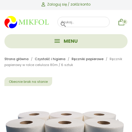
Zaloguj się / załóż konto
0
search
MENU
Strona główna
Czystość i higiena
Ręczniki papierowe
Ręcznik
papierowy w rolce celuloza 80m / 6 sztuk
Obecnie brak na stanie