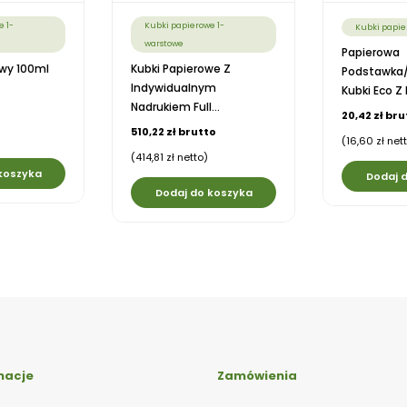
e 1-
Kubki papierowe 1-
Kubki papie
warstowe
Papierowa
wy 100ml
Kubki Papierowe Z
Podstawka
Indywidualnym
Kubki Eco Z 
Nadrukiem Full...
20,42 zł bru
510,22 zł brutto
(16,60 zł net
(414,81 zł netto)
koszyka
Dodaj 
Dodaj do koszyka
macje
Zamówienia