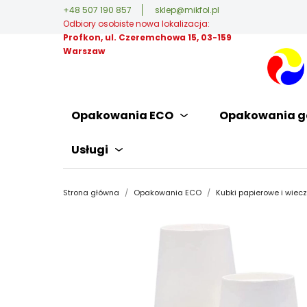
+48 507 190 857
sklep@mikfol.pl
Odbiory osobiste nowa lokalizacja:
Profkon, ul. Czeremchowa 15, 03-159
Warszaw
Opakowania ECO
Opakowania g
Usługi
Strona główna
Opakowania ECO
Kubki papierowe i wiec