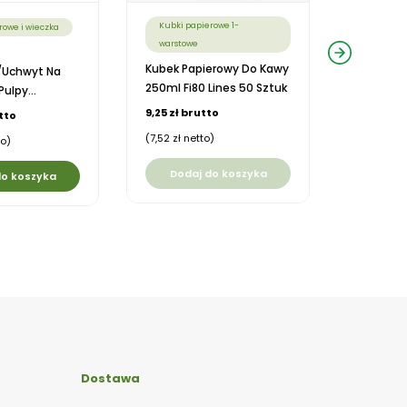
Kubki papierowe 1-
Kubki pa
rowe i wieczka
warstowe
warstow
Kubek Papierowy Do Kawy
Kubek Pa
/uchwyt Na
250ml Fi80 Lines 50 Sztuk
Plastic F
Pulpy...
Sztuk
9,25 zł brutto
tto
14,50 zł 
(7,52 zł netto)
to)
(11,79 zł n
Dodaj do koszyka
do koszyka
Doda
Dostawa