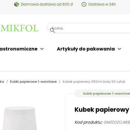
Darmowa dostawa od 600 zł
Dostawa w 24h
search
astronomiczne
Artykuły do pakowania
zka
Kubki papierowe 1-warstowe
Kubek papierowy 360ml biały 50 sztuk
Kubki papierowe 1-warstow
Kubek papierowy 
Kod produktu:
GM12OZCARB1