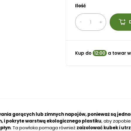
Ilość
Kup do
12:00
a towar w
nia gorących lub zimnych napojów, ponieważ są jedno
, i pokryte warstwą ekologicznego plastiku
, aby zapobie
 płyn
. Ta powłoka pomaga również
zaizolować kubek i ut