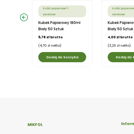
Kubki papierowe 1-
Kubki papierow
warstowe
warstowe
 Do Kawy
Kubek Papierowy 180ml
Kubek Papiero
 Sztuk
Biały 50 Sztuk
Biały 50 Sztuk
5,78 zł brutto
4,00 zł brutto
(4,70 zł netto)
(3,25 zł netto)
szyka
Dodaj do koszyka
Dodaj do 
Infor
MIKFOL