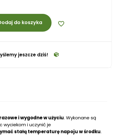
Dodaj do koszyka
favorite_border
yślemy jeszcze dziś!
razowe i wygodne w użyciu
. Wykonane są
c wyciekom i uczynić je
rzymać stałą temperaturę napoju w środku
.