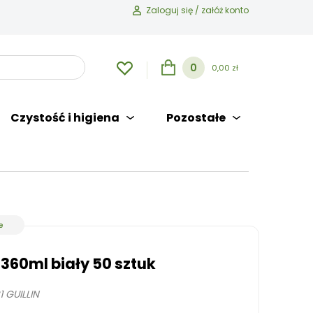
Zaloguj się / załóż konto
0
0,00 zł
Czystość i higiena
Pozostałe
e
360ml biały 50 sztuk
 GUILLIN