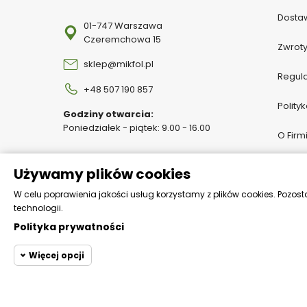
Dostaw
01-747 Warszawa
Czeremchowa 15
Zwroty
sklep@mikfol.pl
Regul
+48 507 190 857
Polity
Godziny otwarcia:
Poniedziałek - piątek: 9.00 - 16.00
O Firm
Pomoc 
Używamy plików cookies
Katalo
W celu poprawienia jakości usług korzystamy z plików cookies. Pozost
technologii.
Polityka prywatności
Więcej opcji
Cookie funkcjona
Wymagane
Wymagane pliki cookie or