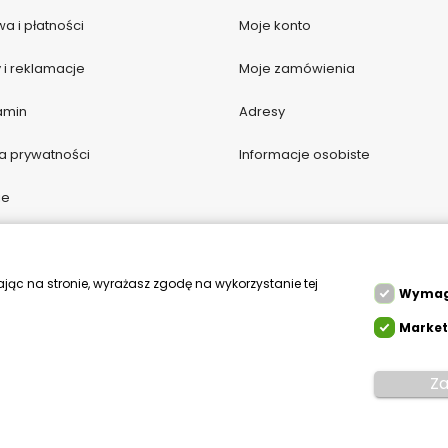
a i płatności
Moje konto
 i reklamacje
Moje zamówienia
amin
Adresy
ka prywatności
Informacje osobiste
ie
i kontakt
gi do pobrania
ając na stronie, wyrażasz zgodę na wykorzystanie tej
Wyma
Market
Za
Mikfol.
Created by white-pr.com
lne
az cookie HttpOnly. Pliki cookie wymagane