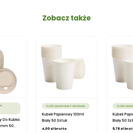
Zobacz także
ów
Kubki papierowe 1-warstowe
Kubki papi
Kubek Papierowy 100ml
Kubek Papi
py Do Kubka
Biały 50 Sztuk
Biały 50 Sz
mm 50...
4,00 zł brutto
5,78 zł bru