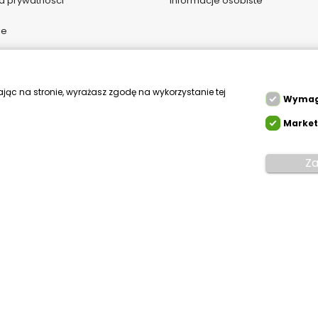
ka prywatności
Informacje osobiste
ie
i kontakt
gi do pobrania
ając na stronie, wyrażasz zgodę na wykorzystanie tej
Wyma
Market
Za
Mikfol.
Created by white-pr.com
lne
az cookie HttpOnly. Pliki cookie wymagane
 korzystania z jej podstawowych funkcji. Te
 do prawidłowego działania witryny.
plik cookie Prestashop.
syjny plik cookie. Wymagany.
enedżera plików cookies dla prestashop. Wymagane