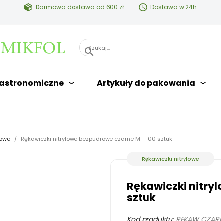
Darmowa dostawa od 600 zł
Dostawa w 24h
search
astronomiczne
Artykuły do pakowania
lowe
Rękawiczki nitrylowe bezpudrowe czarne M - 100 sztuk
Rękawiczki nitrylowe
Rękawiczki nitry
sztuk
Kod produktu:
RĘKAW CZARN