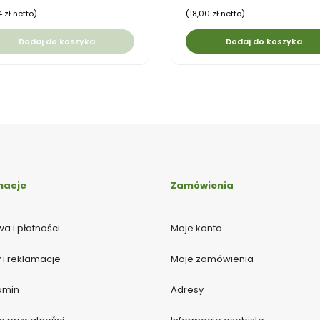
4 zł netto)
(18,00 zł netto)
Dodaj do koszyka
Dodaj do koszyka
macje
Zamówienia
a i płatności
Moje konto
 i reklamacje
Moje zamówienia
amin
Adresy