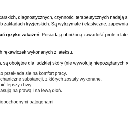
arskich, diagnostycznych, czynności terapeutycznych nadają s
ub zakładach fryzjerskich. Są wytrzymałe i elastyczne, zapewni
ać ryzyko zakażeń.
Posiadają obniżoną zawartość protein late
ch rękawiczek wykonanych z lateksu.
 są obojętne dla ludzkiej skóry (nie wywołują niepożądanych re
o przekłada się na komfort pracy.
haniczne substancji, z których zostały wykonane.
ić lepszy chwyt.
pasują na prawą i na lewą dłoń.
wiopochodnymi patogenami.