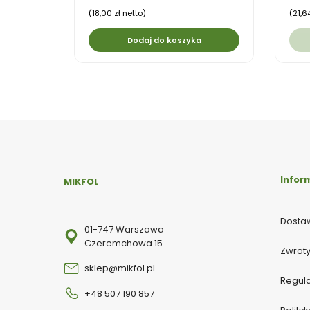
(18,00 zł netto)
(21,6
Dodaj do koszyka
Infor
MIKFOL
Dostaw
01-747 Warszawa
Czeremchowa 15
Zwroty
sklep@mikfol.pl
Regul
+48 507 190 857