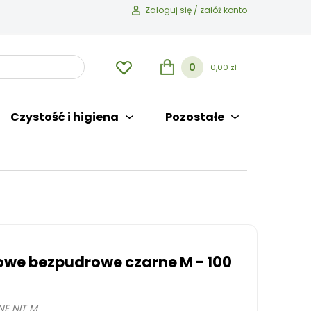
Zaloguj się / załóż konto
0
0,00 zł
Czystość i higiena
Pozostałe
lowe bezpudrowe czarne M - 100
E NIT M