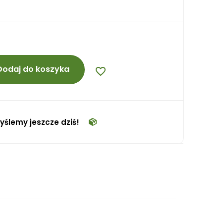
Dodaj do koszyka
favorite_border
yślemy jeszcze dziś!