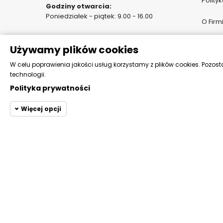
Polity
Godziny otwarcia:
Poniedziałek - piątek: 9.00 - 16.00
O Firm
Pomoc 
Używamy plików cookies
Katalo
W celu poprawienia jakości usług korzystamy z plików cookies. Pozost
technologii.
Polityka prywatności
Więcej opcji
Cookie funkcjona
Wymagane
Wymagane pliki cookie or
do przeglądania witryny i
Cookie statystyczne
pliki cookie są wymagane
Cookie
Wymagany 
Prestashop
marketingowe
Se
Php session cookie
Inne pliki Cookie
Moduł m