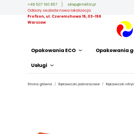
+48 507 190 857
sklep@mikfol.pl
Odbiory osobiste nowa lokalizacja:
Profkon, ul. Czeremchowa 15, 03-159
Warszaw
Opakowania ECO
Opakowania g
Usługi
Strona główna
Rękawiczki jednorazowe
Rękawiczki nitry