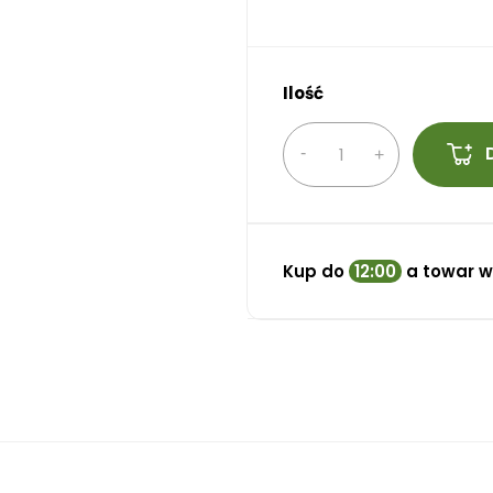
Ilość
Kup do
12:00
a towar w