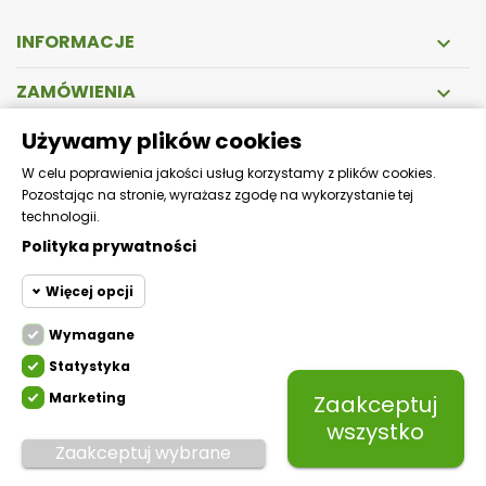
INFORMACJE

ZAMÓWIENIA

Używamy plików cookies
DOSTAWA
W celu poprawienia jakości usług korzystamy z plików cookies.
Pozostając na stronie, wyrażasz zgodę na wykorzystanie tej
Zapewniamy szybką i bezpieczną wysyłkę!
technologii.
Polityka prywatności
Więcej opcji
Wymagane
Cookie funkcjonalne
Wymagane
Statystyka
Wymagane pliki cookie oraz
cookie HttpOnly. Pliki cookie
Marketing
Zaakceptuj
Cookie
wymagane do przeglądania
statystyczne
Mikfol.
Created by white-pr.com
wszystko
witryny i korzystania z jej
Zaakceptuj wybrane
podstawowych funkcji. Te pliki
Cookie
cookie są wymagane do