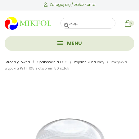
Zaloguj się / załóż konto
0
search
MENU
Strona główna
Opakowania ECO
Pojemniki na lody
Pokrywka
wypukła PET fi105 z otworem 50 sztuk