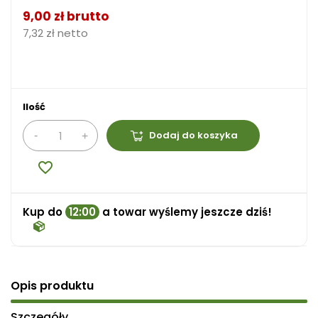
9,00 zł brutto
7,32 zł netto
Ilość
Dodaj do koszyka
favorite_border
Kup do
12:00
a towar wyślemy jeszcze dziś!
Opis produktu
Szczegóły