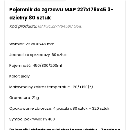
Pojemnik do zgrzewu MAP 227x178x45 3-
dzielny 80 sztuk
Kod produktu:
MAP3C22717845BC GUIL
Wymiar: 227x178x45 mm
Jednostka sprzedaży: 80 sztuk
Pojemność: 450/300/200ml
Kolor: Biały
Maksymalny zakres temperatur: -20/+120(*)
Gramatura: 21 g
Opakowanie zbiorcze: 4 paczki x 80 sztuk = 320 sztuk
Symbol pokrywki: P9400
Pojemniki obiadowe wielokrotnego użytku - Zgodne z