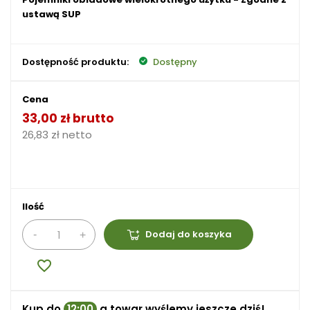
ustawą SUP
Dostępność produktu:
Dostępny
Cena
33,00 zł brutto
26,83 zł netto
Ilość
Dodaj do koszyka
favorite_border
Kup do
12:00
a towar wyślemy jeszcze dziś!