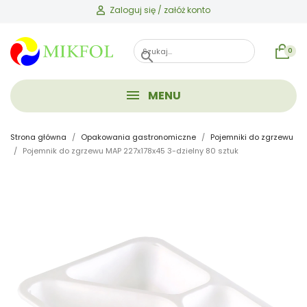
Zaloguj się / załóż konto
0
search
MENU
Strona główna
Opakowania gastronomiczne
Pojemniki do zgrzewu
Pojemnik do zgrzewu MAP 227x178x45 3-dzielny 80 sztuk