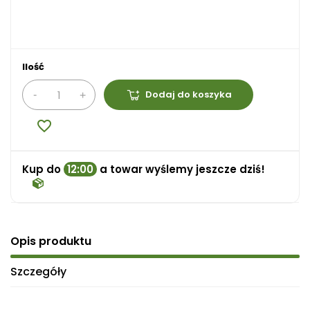
Ilość
Dodaj do koszyka
favorite_border
Kup do
12:00
a towar wyślemy jeszcze dziś!
Opis produktu
Szczegóły